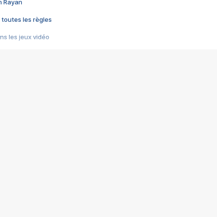
im Rayan
 toutes les règles
s les jeux vidéo
us choquant de Rockstar ? - Le scandale BULLY
e plus moche de Steam
du RÊVE tourne au CAUCHEMAR
pendant 8 heures
it… à tort
umiliés par un jeu vidéo
ire - Final Fantasy 8
ti un empire - Age of Empires
story DOFUS
tard, il crée l'un des pires jeux de tous les temps, MindsEye.