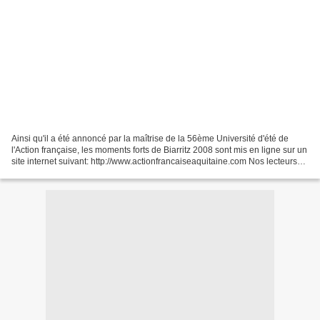
Ainsi qu'il a été annoncé par la maîtrise de la 56ème Université d'été de
l'Action française, les moments forts de Biarritz 2008 sont mis en ligne sur un
site internet suivant: http://www.actionfrancaiseaquitaine.com Nos lecteurs
sont donc priés de s'y...