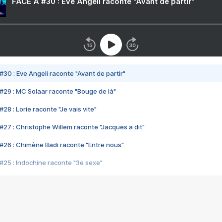
FACE A #30 : Eve Angeli raconte "Avant de partir"
#30 : Eve Angeli raconte "Avant de partir"
#29 : MC Solaar raconte "Bouge de là"
28 : Lorie raconte "Je vais vite"
#27 : Christophe Willem raconte "Jacques a dit"
#26 : Chimène Badi raconte "Entre nous"
#25 : Indochine raconte "3e sexe"
#24 : Zaho raconte "C'est chelou"
#23 : Patrick Bruel raconte "Au café des délices"
#22 : Kyo raconte "Le chemin"