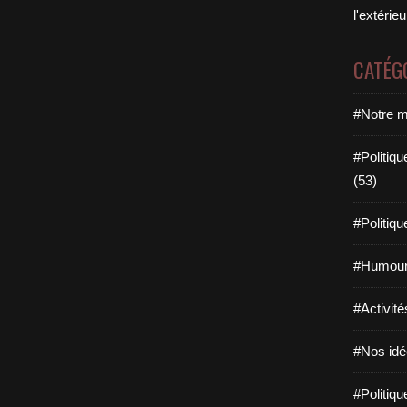
l'extérie
CATÉG
#Notre m
#Politiqu
(53)
#Politiqu
#Humour
#Activité
#Nos idée
#Politiqu