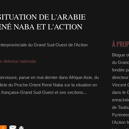
ITUATION DE L'ARABIE
NÉ NABA ET L'ACTION
À PRO
nterprovinciale du Grand Sud-Ouest de l'Action
Blogue of
de défense nationale
du Grand
fondée p
interviouve, parue en mai dernier dans Afrique-Asie, du
directeur
aliste du Proche-Orient René Naba sur la situation en
Vincent G
on française-Grand Sud-Ouest et ses sections...
dans le 
enracin
de Toulo
Pyrénées
l'Action
0