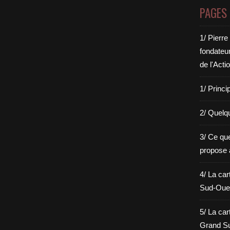
PAGES
1/ Pierre
fondateu
de l'Acti
1/ Princi
2/ Quelq
3/ Ce qu
propose 
4/ La car
Sud-Oues
5/ La car
Grand Su