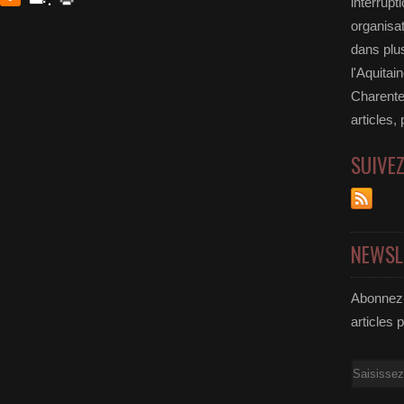
interrupt
organisat
dans plu
l'Aquitai
Charente
articles,
SUIVE
NEWSL
Abonnez-
articles 
Email