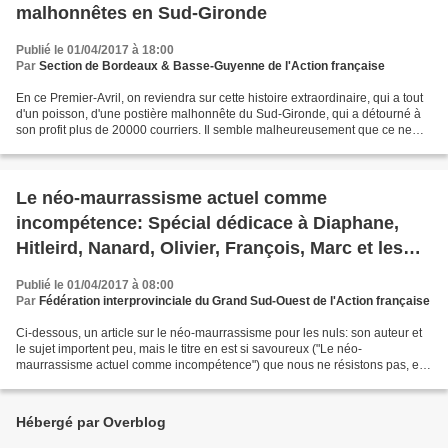
malhonnêtes en Sud-Gironde
Publié le 01/04/2017 à 18:00
Par
Section de Bordeaux & Basse-Guyenne de l'Action française
En ce Premier-Avril, on reviendra sur cette histoire extraordinaire, qui a tout
d'un poisson, d'une postière malhonnête du Sud-Gironde, qui a détourné à
son profit plus de 20000 courriers. Il semble malheureusement que ce ne
soit pas un cas unique dans...
Le néo-maurrassisme actuel comme
incompétence: Spécial dédicace à Diaphane,
Hitleird, Nanard, Olivier, François, Marc et les
autres
Publié le 01/04/2017 à 08:00
Par
Fédération interprovinciale du Grand Sud-Ouest de l'Action française
Ci-dessous, un article sur le néo-maurrassisme pour les nuls: son auteur et
le sujet importent peu, mais le titre en est si savoureux ("Le néo-
maurrassisme actuel comme incompétence") que nous ne résistons pas, en
ce Premier-Avril, à le dédier à ses légitimes...
Hébergé par Overblog