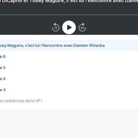
 DiCaprio et Tobey Maguire, c'est lui ! Rencontre avec Dam
bey Maguire, c'est lui ! Rencontre avec Damien Witecka
e 6
e 5
e 4
e 3
s créatrices de la VF !
e 2
e 1
e Mektoub My Love arrive enfin ! Rencontre avec Shaïn Boumedine et Sal