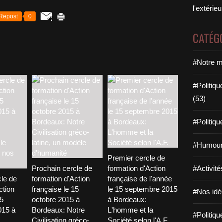
l'extérie
Repost
0
CATÉG
#Notre m
#Politiqu
(53)
#Politiqu
#Humour
Premier cercle de
Prochain cercle de
formation d'Action
#Activité
le de
formation d'Action
française de l'année
ction
française le 15
le 15 septembre 2015
#Nos idée
15
octobre 2015 à
à Bordeaux:
015 à
Bordeaux: Notre
L'homme et la
#Politiqu
Civilisation gréco-
Société selon l'A.F.