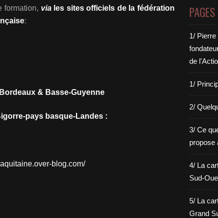
e formation,
via
les sites officiels de la fédération
PAGES
ançaise
:
1/ Pierre
fondateu
de l'Acti
1/ Princi
 Bordeaux & Basse-Guyenne
2/ Quelq
Bigorre-pays basque-Landes :
3/ Ce qu
propose 
f-aquitaine.over-blog.com/
4/ La car
Sud-Oues
5/ La car
Grand Su