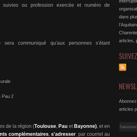
interrupt
 suivies ou profession exercée et numéro de
organisat
dans plu
l'Aquitai
Charente
articles,
sera communiqué qu'aux personnes s'étant
SUIVE
NEWSL
Abonnez-
articles 
Email
res de la région (
Toulouse
,
Pau
et
Bayonne)
, et e
n
nts complémentaires
,
s'adresser
par courriel au