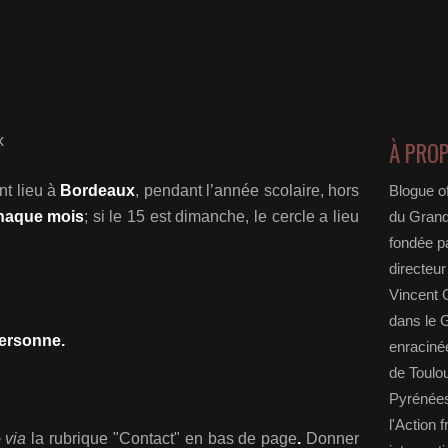
À PRO
nt lieu
à
Bordeaux
, pendant l’année scolaire, hors
Blogue of
chaque mois
; si le 15 est dimanche, le cercle a lieu
du Grand
fondée p
directeur
Vincent G
dans le 
personne.
enracin
de Toulo
Pyrénées
l'Action
e
via
la rubrique "Contact" en bas de page
.
Donner