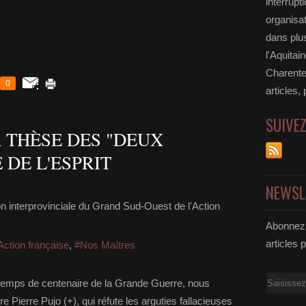
interrupt
organisat
dans plu
l'Aquitai
Charente
0
articles,
SUIVE
A THÈSE DES "DEUX
 DE L'ESPRIT
NEWSL
n interprovinciale du Grand Sud-Ouest de l'Action
Abonnez-
articles 
Action française
,
#Nos Maîtres
Email
r temps de centenaire de la Grande Guerre, nous
e Pierre Pujo (+), qui réfute les arguties fallacieuses