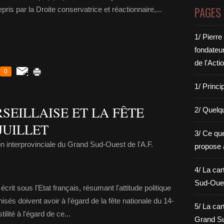
PAGES
epris par la Droite conservatrice et réactionnaire,...
1/ Pierre
fondateu
de l'Acti
0
1/ Princi
SEILLAISE ET LA FÊTE
2/ Quelq
JUILLET
3/ Ce qu
n interprovinciale du Grand Sud-Ouest de l'A.F.
propose 
4/ La car
Sud-Oues
crit sous l'Etat français, résumant l'attitude politique
isés doivent avoir à l'égard de la fête nationale du 14-
5/ La car
ilité à l'égard de ce...
Grand Su