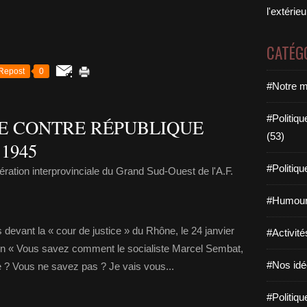
l'extérie
CATÉG
Repost
0
#Notre m
#Politiqu
E CONTRE RÉPUBLIQUE
(53)
1945
#Politiqu
ration interprovinciale du Grand Sud-Ouest de l'A.F.
#Humour
 devant la « cour de justice » du Rhône, le 24 janvier
#Activité
ion « Vous savez comment le socialiste Marcel Sembat,
#Nos idée
e ? Vous ne savez pas ? Je vais vous...
#Politiqu