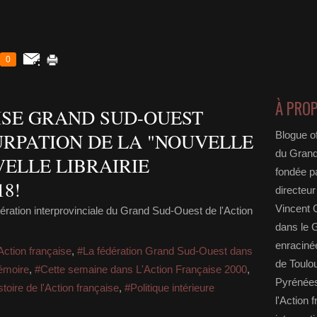
0
À PRO
ISE GRAND SUD-OUEST
RPATION DE LA "NOUVELLE
Blogue of
du Grand
VELLE LIBRAIRIE
fondée p
18!
directeur
Vincent G
ration interprovinciale du Grand Sud-Ouest de l'Action
dans le 
enracin
Action française
,
#La fédération Grand Sud-Ouest dans
de Toulo
émoire
,
#Cette semaine dans L'Action Française 2000
,
Pyrénées
toire de l'Action française
,
#Politique intérieure
l'Action