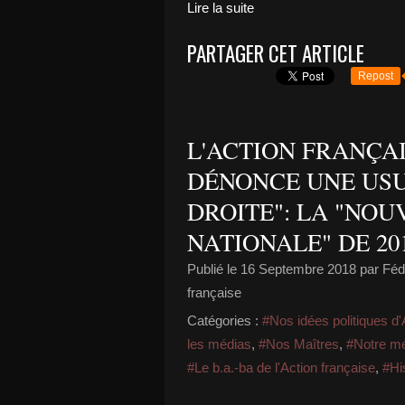
Lire la suite
PARTAGER CET ARTICLE
Repost
L'ACTION FRANÇA
DÉNONCE UNE USU
DROITE": LA "NOU
NATIONALE" DE 20
Publié le
16 Septembre 2018
par Fédé
française
Catégories :
#Nos idées politiques d'
les médias
,
#Nos Maîtres
,
#Notre m
#Le b.a.-ba de l'Action française
,
#His